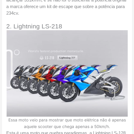
alcançar 331km/h, e se não for o suficiente a potência original 
a marca oferece um kit de escape que sobre a potência para 
234cv.
2. Lightning LS-218
Essa moto veio para mostrar que moto elétrica não é apenas
aquele scooter que chega apenas a 50km/h.
Esta é uma moto que quebra paradigmas, a Lightning LS-128 