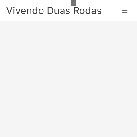
×
Ir
Vivendo Duas Rodas
para
o
conteúdo