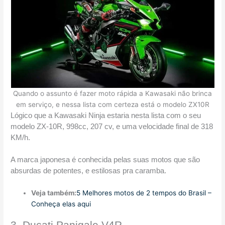
Quando o assunto é fazer moto rápida a Kawasaki não brinca
em serviço, e nessa lista com certeza está o modelo ZX10R
Lógico que a Kawasaki Ninja estaria nesta lista com o seu 
modelo ZX-10R, 998cc, 207 cv, e uma velocidade final de 318 
KM/h.
A marca japonesa é conhecida pelas suas motos que são 
absurdas de potentes, e estilosas pra caramba.
Veja também:
5 Melhores motos de 2 tempos do Brasil –
Conheça elas aqui