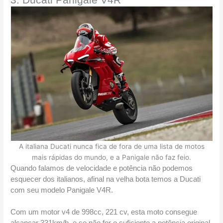
3. Ducati Panigale V4R
A italiana Ducati nunca fica de fora de uma lista de motos
mais rápidas do mundo, e a Panigale não faz feio.
Quando falamos de velocidade e potência não podemos 
esquecer dos italianos, afinal na velha bota temos a Ducati 
com seu modelo Panigale V4R.
Com um motor v4 de 998cc, 221 cv, esta moto consegue 