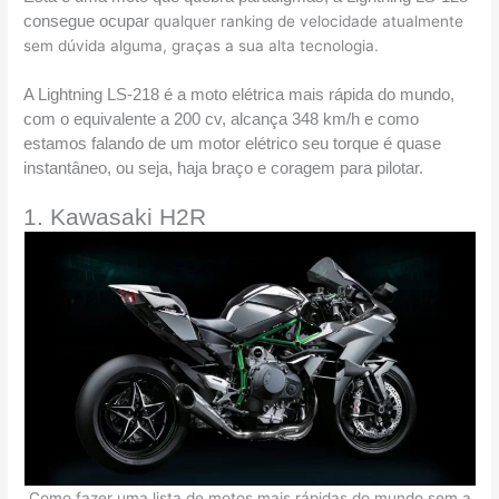
consegue ocupar 
qualquer ranking de velocidade atualmente
sem dúvida alguma, graças a sua alta tecnologia.
A Lightning LS-218 é a moto elétrica mais rápida do mundo, 
com o equivalente a 200 cv, alcança 348 km/h e como 
estamos falando de um motor elétrico seu torque é quase 
instantâneo, ou seja, haja braço e coragem para pilotar.
1. Kawasaki H2R 
Como fazer uma lista de motos mais rápidas do mundo sem a