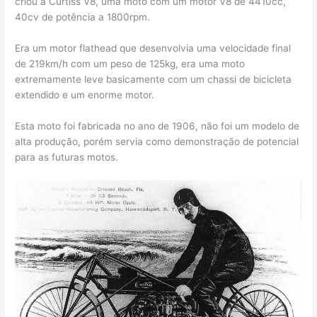
criou a Curtiss V8, uma moto com um motor V8 de 4410cc,
40cv de potência a 1800rpm.
Era um motor flathead que desenvolvia uma velocidade final
de 219km/h com um peso de 125kg, era uma moto
extremamente leve basicamente com um chassi de bicicleta
extendido e um enorme motor.
Esta moto foi fabricada no ano de 1906, não foi um modelo de
alta produção, porém servia como demonstração de potencial
para as futuras motos.