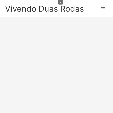
×
Ir
Vivendo Duas Rodas
para
o
conteúdo