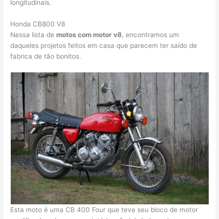
longitudinais.
Honda CB800 V8
Nessa lista de
motos com motor v8
, encontramos um
daqueles projetos feitos em casa que parecem ter saído de
fabrica de tão bonitos.
Esta moto é uma CB 400 Four que teve seu bloco de motor