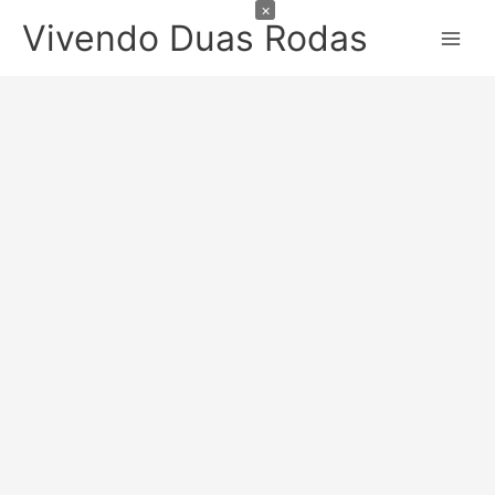
×
Ir
Vivendo Duas Rodas
para
o
conteúdo