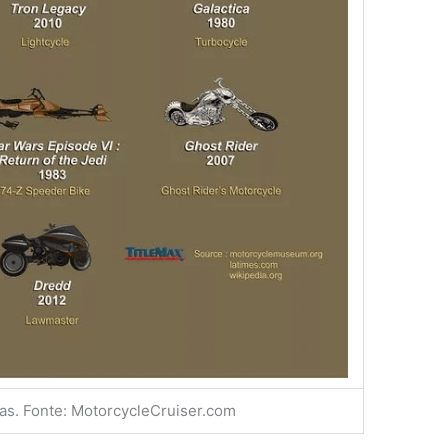
as. Fonte: MotorcycleCruiser.com