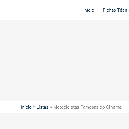
Ir
para
Início
Fichas Técni
o
conteúdo
Início
Listas
Motocicletas Famosas do Cinema