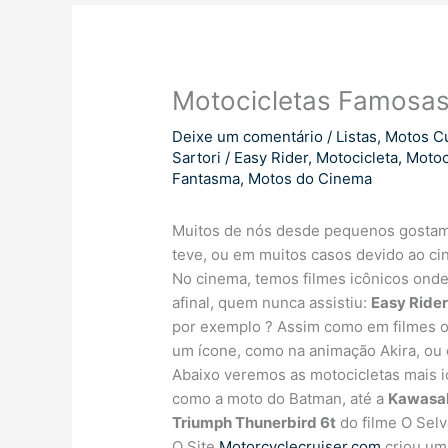
Motocicletas Famosa
Deixe um comentário
/
Listas
,
Motos C
Sartori
/
Easy Rider
,
Motocicleta
,
Motoc
Fantasma
,
Motos do Cinema
Muitos de nós desde pequenos gostamo
teve, ou em muitos casos devido ao c
No cinema, temos filmes icônicos onde
afinal, quem nunca assistiu:
Easy Ride
por exemplo ? Assim como em filmes o
um ícone, como na animação Akira, ou
Abaixo veremos as motocicletas mais i
como a moto do Batman, até a
Kawasa
Triumph Thunerbird 6t
do filme O Sel
O Site
Motorcyclecruiser.com
criou um