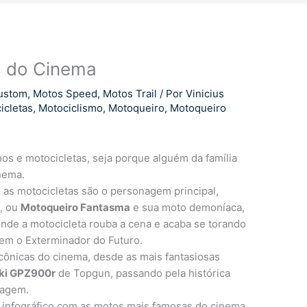
s do Cinema
ustom
,
Motos Speed
,
Motos Trail
/ Por
Vinicius
icletas
,
Motociclismo
,
Motoqueiro
,
Motoqueiro
s e motocicletas, seja porque alguém da família
inema.
 as motocicletas são o personagem principal,
r
, ou
Motoqueiro Fantasma
e sua moto demoníaca,
nde a motocicleta rouba a cena e acaba se torando
 em o Exterminador do Futuro.
cônicas do cinema, desde as mais fantasiosas
ki GPZ900r
de Topgun, passando pela histórica
vagem.
 infográfico com as motos mais famosas do cinema,