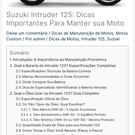
Suzuki Intruder 125: Dicas
Importantes Para Manter sua Moto
Deixe um comentário
/
Dicas de Manutenção de Motos
,
Motos
Custom
/ Por
admin
/
Dicas de Motos
,
Intruder 125
,
Suzuki
Sumário
Introdução: A Importância da Manutenção Preventiva
Qual a Bateria da Intruder 125? Especificações Completas
Especificações Técnicas da Bateria Correta
Marcas Recomendadas e Onde Encontrar
Onde Comprar Sua Bateria
Dica do Especialista: Identificando a Bateria Vencida
Qual o Óleo Usar na Intruder 125? Guia Completo
Especificação Oficial do Óleo
Os Três Tipos de Óleo: Qual Escolher?
1. Óleo Mineral 20W-50 – A Opção Econômica
2. Óleo Semissintético 20W-50 – O Equilíbrio Perfeito
3. Óleo Sintético (10W-40 ou 15W-50) – Máxima Proteção
Quantidade Exata de Óleo para sua Intruder 125
Como Trocar o Óleo Você Mesmo (Passo a Passo)