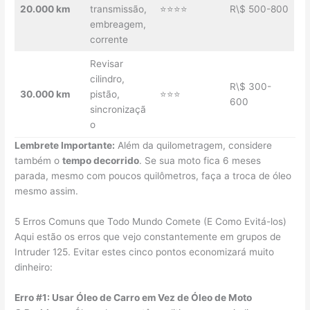
20.000 km
transmissão,
⭐⭐⭐⭐
R\$ 500-800
embreagem,
corrente
Revisar
cilindro,
R\$ 300-
30.000 km
pistão,
⭐⭐⭐
600
sincronizaçã
o
Lembrete Importante:
Além da quilometragem, considere
também o
tempo decorrido
. Se sua moto fica 6 meses
parada, mesmo com poucos quilômetros, faça a troca de óleo
mesmo assim.
5 Erros Comuns que Todo Mundo Comete (E Como Evitá-los)
Aqui estão os erros que vejo constantemente em grupos de
Intruder 125. Evitar estes cinco pontos economizará muito
dinheiro:
Erro #1: Usar Óleo de Carro em Vez de Óleo de Moto