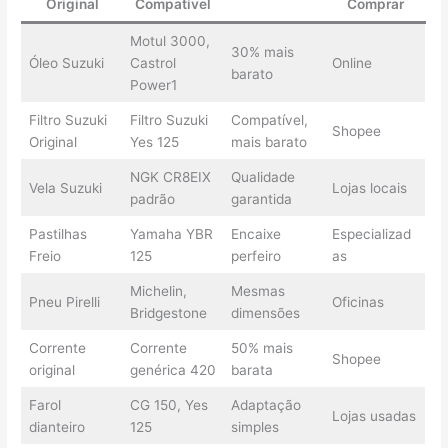
Original
Compatível
Comprar
Motul 3000,
30% mais
Óleo Suzuki
Castrol
Online
barato
Power1
Filtro Suzuki
Filtro Suzuki
Compatível,
Shopee
Original
Yes 125
mais barato
NGK CR8EIX
Qualidade
Vela Suzuki
Lojas locais
padrão
garantida
Pastilhas
Yamaha YBR
Encaixe
Especializad
Freio
125
perfeiro
as
Michelin,
Mesmas
Pneu Pirelli
Oficinas
Bridgestone
dimensões
Corrente
Corrente
50% mais
Shopee
original
genérica 420
barata
Farol
CG 150, Yes
Adaptação
Lojas usadas
dianteiro
125
simples