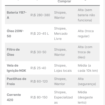
Comprar
Alta (sem
Bateria YB7-
Shopee,
R\$ 280-380
bateria não
A
Warrior
funciona)
Shopee,
Óleo 20W-
Alta (troca
R\$ 20-45 L
Mercado
50
regular)
Livre
Alta (com
Filtro de
Shopee,
R\$ 30-50
troca de
Óleo
Warrior
óleo)
Vela de
Shopee,
Média (a
R\$ 25-40
Ignição NGK
Lojas locais
cada 10k km)
Pastilhas de
Shopee,
Alta
R\$ 60-120
Freio
Warrior
(segurança)
Shopee,
Média
Corrente
R\$ 80-150
Especializad
(desgaste
420
as
lento)