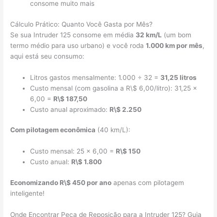
consome muito mais
Cálculo Prático: Quanto Você Gasta por Mês?
Se sua Intruder 125 consome em média
32 km/L
(um bom
termo médio para uso urbano) e você roda
1.000 km por mês
,
aqui está seu consumo:
Litros gastos mensalmente: 1.000 ÷ 32 =
31,25 litros
Custo mensal (com gasolina a R\$ 6,00/litro): 31,25 ×
6,00 =
R\$ 187,50
Custo anual aproximado:
R\$ 2.250
Com pilotagem econômica
(40 km/L):
Custo mensal: 25 × 6,00 =
R\$ 150
Custo anual:
R\$ 1.800
Economizando R\$ 450 por ano
apenas com pilotagem
inteligente!
Onde Encontrar Peça de Reposição para a Intruder 125? Guia