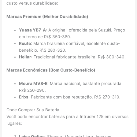
custo versus durabilidade:
Marcas Premium (Melhor Durabilidade)
Yuasa YB7-A
: A original, oferecida pela Suzuki. Preço
em torno de R\$ 350-380.
Route
: Marca brasileira confiável, excelente custo-
benefício. R\$ 280-320.
Heliar
: Tradicional fabricante brasileira. R\$ 300-340.
Marcas Econômicas (Bom Custo-Benefício)
Moura MV8-E
: Marca nacional, bastante procurada.
R\$ 250-290.
Erbs
: Fabricante com boa reputação. R\$ 270-310.
Onde Comprar Sua Bateria
Você pode encontrar baterias para a Intruder 125 em diversos
lugares:
Lojas Online
: Shopee, Mercado Livre, Amazon –