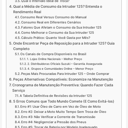
Qual o Intervalo Ideal de Troca?
Qual a Média de Consumo da Intruder 125? Entenda o
Rendimento Real
Consumo Real Versus Consumo do Manual
Consumo Real em Diferentes Cenários
Fatores Que Afetam o Consumo da Sua Intruder 125
Como Melhorar o Consumo da Sua Intruder 125
Cálculo Prático: Quanto Você Gasta por Mês?
Onde Encontrar Peça de Reposição para a Intruder 125? Guia
Completo
Os Canais de Compra Disponíveis no Brasil
1. Lojas Online Nacionais – Melhor Preço
2. Distribuidoras Oficiais Suzuki – Garantia Assegurada
4. Grupos e Comunidades Online – Menor Preço
Peças Mais Procuradas Para Intruder 125 – Onde Comprar
Peças Alternativas Compatíveis: Economize na Manutenção
Cronograma de Manutenção Preventiva: Quando Fazer Cada
Serviço
A Tabela Definitiva de Revisões da Intruder 125
5 Erros Comuns que Todo Mundo Comete (E Como Evitá-los)
Erro #1: Usar Óleo de Carro em Vez de Óleo de Moto
Erro #2: Deixar a Moto Muito Tempo Sem Troca de Óleo
Erro #3: Não Verificar a Corrente de Transmissão
Erro #4: Negligenciar a Pressão dos Pneus
Erro #5: Trocar de Bateria por Modelo Inadequado