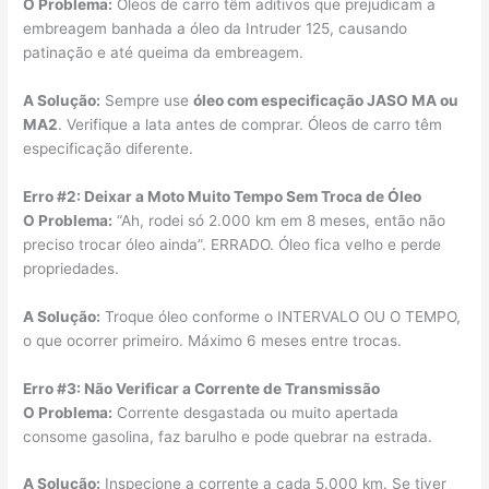
O Problema:
Óleos de carro têm aditivos que prejudicam a
embreagem banhada a óleo da Intruder 125, causando
patinação e até queima da embreagem.
A Solução:
Sempre use
óleo com especificação JASO MA ou
MA2
. Verifique a lata antes de comprar. Óleos de carro têm
especificação diferente.
Erro #2: Deixar a Moto Muito Tempo Sem Troca de Óleo
O Problema:
“Ah, rodei só 2.000 km em 8 meses, então não
preciso trocar óleo ainda”. ERRADO. Óleo fica velho e perde
propriedades.
A Solução:
Troque óleo conforme o INTERVALO OU O TEMPO,
o que ocorrer primeiro. Máximo 6 meses entre trocas.
Erro #3: Não Verificar a Corrente de Transmissão
O Problema:
Corrente desgastada ou muito apertada
consome gasolina, faz barulho e pode quebrar na estrada.
A Solução:
Inspecione a corrente a cada 5.000 km. Se tiver