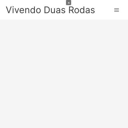
×
Ir
Vivendo Duas Rodas
para
o
conteúdo