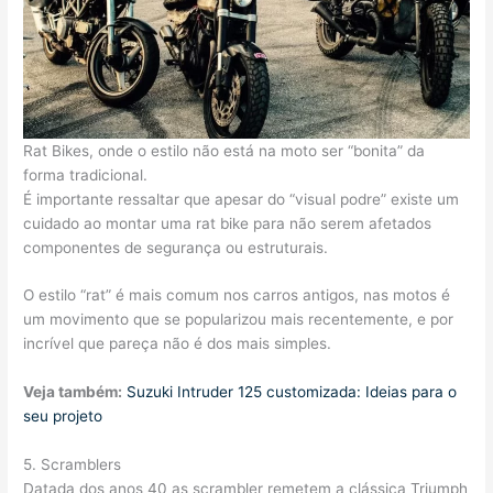
Rat Bikes, onde o estilo não está na moto ser “bonita” da
forma tradicional.
É importante ressaltar que apesar do “visual podre” existe um
cuidado ao montar uma rat bike para não serem afetados
componentes de segurança ou estruturais.
O estilo “rat” é mais comum nos carros antigos, nas motos é
um movimento que se popularizou mais recentemente, e por
incrível que pareça não é dos mais simples.
Veja também:
Suzuki Intruder 125 customizada: Ideias para o
seu projeto
5. Scramblers
Datada dos anos 40 as scrambler remetem a clássica Triumph