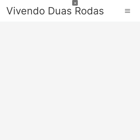
×
Ir
Vivendo Duas Rodas
para
o
conteúdo