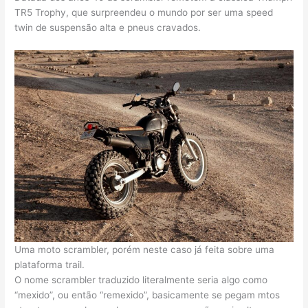
TR5 Trophy, que surpreendeu o mundo por ser uma speed
twin de suspensão alta e pneus cravados.
Uma moto scrambler, porém neste caso já feita sobre uma
plataforma trail.
O nome scrambler traduzido literalmente seria algo como
“mexido”, ou então “remexido”, basicamente se pegam mtos