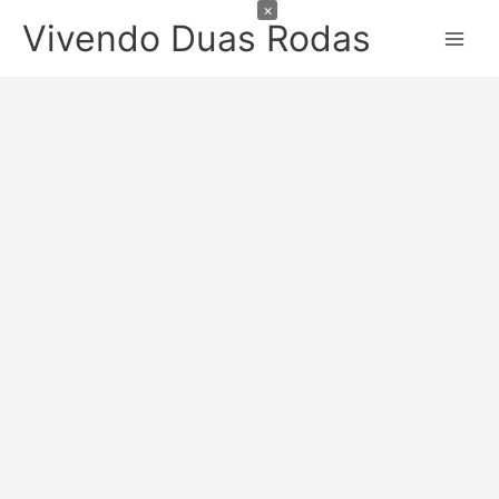
×
Ir
Vivendo Duas Rodas
para
o
conteúdo