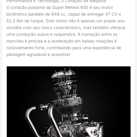
Performance e Tecnologia: O Coração da Máquina
O coração pulsante da Super Meteor 650 é seu motor
bicilíndrico paralelo de 648 cc, capaz de entregar 47 CV e
52,3 Nm de torque. Este motor não é apenas um prazer aos
ouvidos com seu ronco característico, mas também oferece
uma condução suave e responsiva. A transição entre as
marchas é precisa e a aceleração em baixas rotações é
notavelmente forte, contribuindo para uma experiência de
pilotagem agradável e acessível.