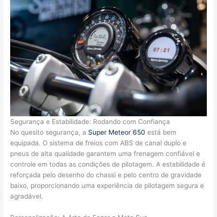
Segurança e Estabilidade: Rodando com Confiança
No quesito segurança, a
Super Meteor 650
está bem
equipada. O sistema de freios com ABS de canal duplo e
pneus de alta qualidade garantem uma frenagem confiável e
controle em todas as condições de pilotagem. A estabilidade é
reforçada pelo desenho do chassi e pelo centro de gravidade
baixo, proporcionando uma experiência de pilotagem segura e
agradável.