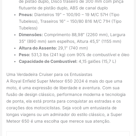
de pistão duplo, Disco traseiro de 300 mm com pinça
flutuante de pistão duplo, ABS de canal duplo
Pneus:
Dianteiros 19″ – 100/90 – 19 M/C 57H (Tipo
Tubeless), Traseiros 16″ – 150/80 B16 M/C 71H (Tipo
Tubeless)
Dimensões:
Comprimento 88,98″ (2260 mm), Largura
35″ (890 mm) sem espelhos, Altura 45,5″ (1155 mm)
Altura do Assento:
29,1″ (740 mm)
Peso:
531,3 lbs (241 kg) com 90% de combustível e óleo
Capacidade de Combustível:
4,15 galões (15,7 L)
Uma Verdadeira Cruiser para os Entusiastas
A Royal Enfield Super Meteor 650 2024 é mais do que uma
moto, é uma expressão de liberdade e aventura. Com sua
fusão de design clássico, performance moderna e tecnologia
de ponta, ela está pronta para conquistar as estradas e os
corações dos motociclistas. Seja você um entusiasta de
longas viagens ou um admirador do estilo clássico, a Super
Meteor 650 é uma escolha que merece sua atenção.