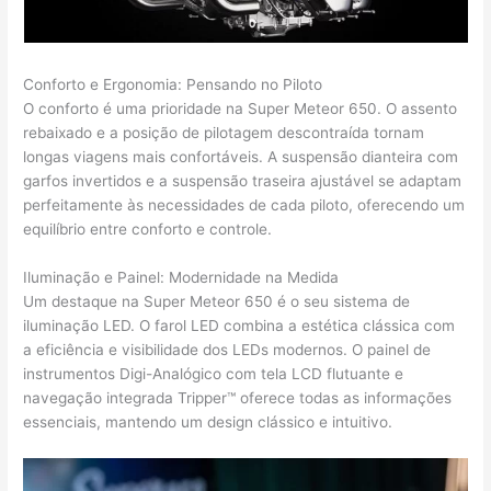
Conforto e Ergonomia: Pensando no Piloto
O conforto é uma prioridade na Super Meteor 650. O assento
rebaixado e a posição de pilotagem descontraída tornam
longas viagens mais confortáveis. A suspensão dianteira com
garfos invertidos e a suspensão traseira ajustável se adaptam
perfeitamente às necessidades de cada piloto, oferecendo um
equilíbrio entre conforto e controle.
Iluminação e Painel: Modernidade na Medida
Um destaque na Super Meteor 650 é o seu sistema de
iluminação LED. O farol LED combina a estética clássica com
a eficiência e visibilidade dos LEDs modernos. O painel de
instrumentos Digi-Analógico com tela LCD flutuante e
navegação integrada Tripper™ oferece todas as informações
essenciais, mantendo um design clássico e intuitivo.