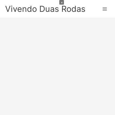
×
Ir
Vivendo Duas Rodas
para
o
conteúdo