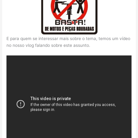
E para quem se interessar mais sobre o tema, temos um vídeo
no nosso vlog falando sobre este assunto.