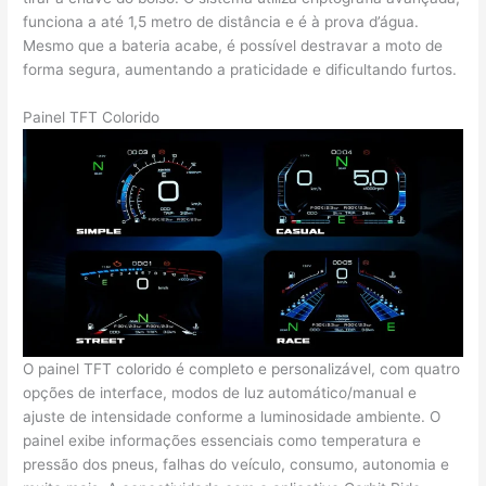
funciona a até 1,5 metro de distância e é à prova d’água.
Mesmo que a bateria acabe, é possível destravar a moto de
forma segura, aumentando a praticidade e dificultando furtos.
Painel TFT Colorido
O painel TFT colorido é completo e personalizável, com quatro
opções de interface, modos de luz automático/manual e
ajuste de intensidade conforme a luminosidade ambiente. O
painel exibe informações essenciais como temperatura e
pressão dos pneus, falhas do veículo, consumo, autonomia e