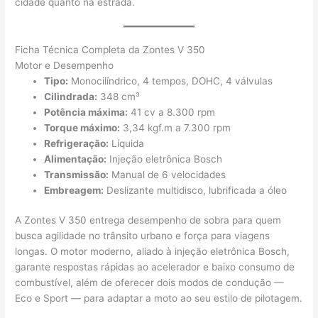
cidade quanto na estrada.
Ficha Técnica Completa da Zontes V 350
Motor e Desempenho
Tipo:
Monocilíndrico, 4 tempos, DOHC, 4 válvulas
Cilindrada:
348 cm³
Potência máxima:
41 cv a 8.300 rpm
Torque máximo:
3,34 kgf.m a 7.300 rpm
Refrigeração:
Líquida
Alimentação:
Injeção eletrônica Bosch
Transmissão:
Manual de 6 velocidades
Embreagem:
Deslizante multidisco, lubrificada a óleo
A Zontes V 350 entrega desempenho de sobra para quem
busca agilidade no trânsito urbano e força para viagens
longas. O motor moderno, aliado à injeção eletrônica Bosch,
garante respostas rápidas ao acelerador e baixo consumo de
combustível, além de oferecer dois modos de condução —
Eco e Sport — para adaptar a moto ao seu estilo de pilotagem.