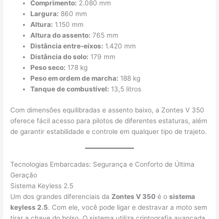
Comprimento:
2.080 mm
Largura:
860 mm
Altura:
1.150 mm
Altura do assento:
765 mm
Distância entre-eixos:
1.420 mm
Distância do solo:
179 mm
Peso seco:
178 kg
Peso em ordem de marcha:
188 kg
Tanque de combustível:
13,5 litros
Com dimensões equilibradas e assento baixo, a Zontes V 350
oferece fácil acesso para pilotos de diferentes estaturas, além
de garantir estabilidade e controle em qualquer tipo de trajeto.
Tecnologias Embarcadas: Segurança e Conforto de Última
Geração
Sistema Keyless 2.5
Um dos grandes diferenciais da
Zontes V 350
é o
sistema
keyless 2.5
. Com ele, você pode ligar e destravar a moto sem
tirar a chave do bolso. O sistema utiliza criptografia avançada,