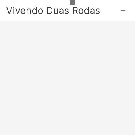
×
Ir
Vivendo Duas Rodas
para
o
conteúdo