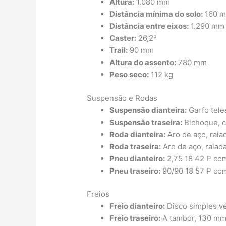
Altura:
1.080 mm
Distância mínima do solo:
160 
Distância entre eixos:
1.290 mm
Caster:
26,2º
Trail:
90 mm
Altura do assento:
780 mm
Peso seco:
112 kg
Suspensão e Rodas
Suspensão dianteira:
Garfo tele
Suspensão traseira:
Bichoque, c
Roda dianteira:
Aro de aço, raia
Roda traseira:
Aro de aço, raiad
Pneu dianteiro:
2,75 18 42 P co
Pneu traseiro:
90/90 18 57 P co
Freios
Freio dianteiro:
Disco simples v
Freio traseiro:
A tambor, 130 m