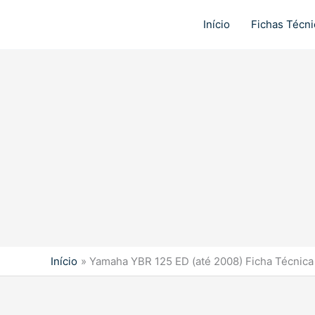
Ir
para
Início
Fichas Técni
o
conteúdo
Início
Yamaha YBR 125 ED (até 2008) Ficha Técnica