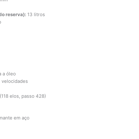
do reserva):
13 litros
o
 a óleo
 velocidades
(118 elos, passo 428)
amante em aço