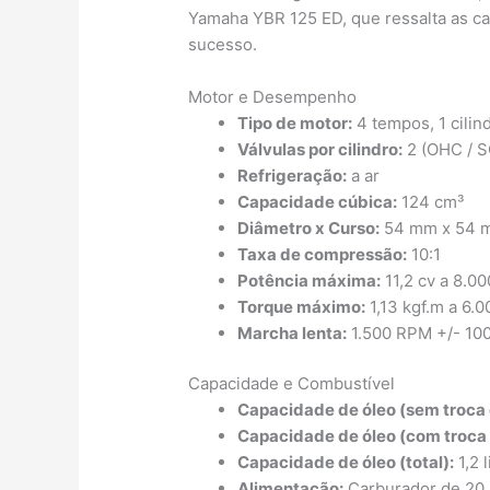
Yamaha YBR 125 ED, que ressalta as ca
sucesso.
Motor e Desempenho
Tipo de motor:
4 tempos, 1 cilind
Válvulas por cilindro:
2 (OHC / 
Refrigeração:
a ar
Capacidade cúbica:
124 cm³
Diâmetro x Curso:
54 mm x 54 
Taxa de compressão:
10:1
Potência máxima:
11,2 cv a 8.0
Torque máximo:
1,13 kgf.m a 6.
Marcha lenta:
1.500 RPM +/- 10
Capacidade e Combustível
Capacidade de óleo (sem troca d
Capacidade de óleo (com troca d
Capacidade de óleo (total):
1,2 l
Alimentação:
Carburador de 20