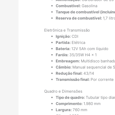
Combustível:
Gasolina
Tanque de combustível (incluin
Reserva de combustível:
1,7 litr
Eletrônica e Transmissão
Ignição:
CDI
Partida:
Elétrica
Bateria:
12V 5Ah com líquido
Faróis:
35/35W H4 x 1
Embreagem:
Multidisco banhada
Câmbio:
Manual sequencial de 5
Redução final:
43/14
Transmissão final:
Por corrente 
Quadro e Dimensões
Tipo de quadro:
Tubular tipo di
Comprimento:
1.980 mm
Largura:
760 mm