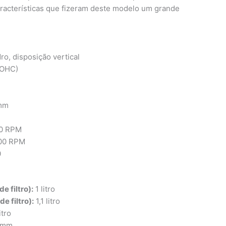
racterísticas que fizeram deste modelo um grande
ro, disposição vertical
SOHC)
mm
00 RPM
000 RPM
0
e filtro):
1 litro
e filtro):
1,1 litro
itro
 mm