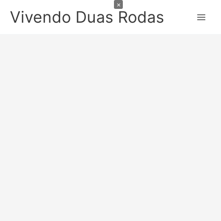
×
Ir
Vivendo Duas Rodas
para
o
conteúdo