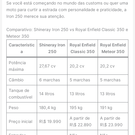
Se você está começando no mundo das customs ou quer uma
moto para curtir a estrada com personalidade e praticidade, a
Iron 250 merece sua atenção.
Comparativo: Shineray Iron 250 vs Royal Enfield Classic 350 e
Meteor 350
Característic
Shineray Iron
Royal Enfield
Royal Enfield
a
250
Classic 350
Meteor 350
Potência
27,67 cv
20,2 cv
20,2 cv
máxima
Câmbio
6 marchas
5 marchas
5 marchas
Tanque de
14 litros
13 litros
13 litros
combustível
Peso
180,4 kg
195 kg
191 kg
A partir de
A partir de
Preço inicial
R\$ 19.990
R\$ 22.890
R\$ 23.990