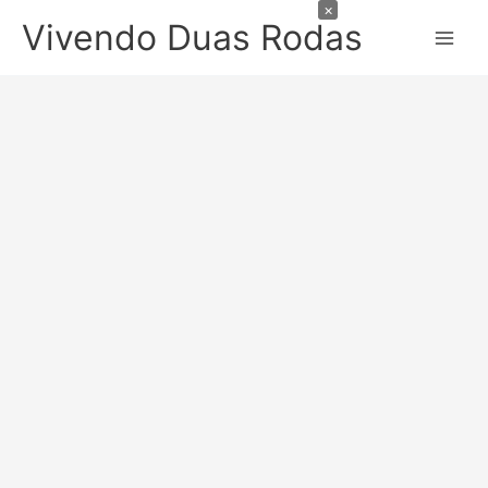
×
Ir
Vivendo Duas Rodas
para
o
conteúdo