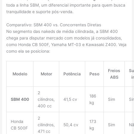
toda a linha SBM, um diferencial importante para quem busca
tranquilidade e suporte pós-venda.
Comparativo: SBM 400 vs. Concorrentes Diretas
No segmento das nakeds de média cilindrada, a SBM 400
chega para disputar mercado com modelos já consolidados,
como Honda CB 500F, Yamaha MT-03 e Kawasaki Z400. Veja
como ela se posiciona:
Freios
Su
Modelo
Motor
Potência
Peso
ABS
i
2
186
SBM 400
cilindros,
41,5 cv
Sim
Si
kg
400 cc
2
Honda
173
cilindros,
50,4 cv
Sim
N
CB 500F
kg
471 cc