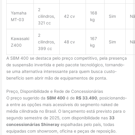
2
Yamaha
168
cilindros,
42 cv
Sim
N
MT-03
kg
321 cc
2
Kawasaki
167
cilindros,
48 cv
Sim
N
Z400
kg
399 cc
A SBM 400 se destaca pelo preço competitivo, pela presença
de suspensão invertida e pelo pacote tecnológico, tornando-
se uma alternativa interessante para quem busca custo-
benefício sem abrir mão de equipamentos de ponta.
Preço, Disponibilidade e Rede de Concessionárias
O preço sugerido da
SBM 400
é de
R$ 33.490
, posicionando-
a entre as opções mais acessíveis do segmento naked de
média cilindrada no Brasil. O lançamento está previsto para o
segundo semestre de 2025, com disponibilidade nas
33
concessionárias Shineray
espalhadas pelo país, todas
equipadas com showroom, oficina e peças de reposição.