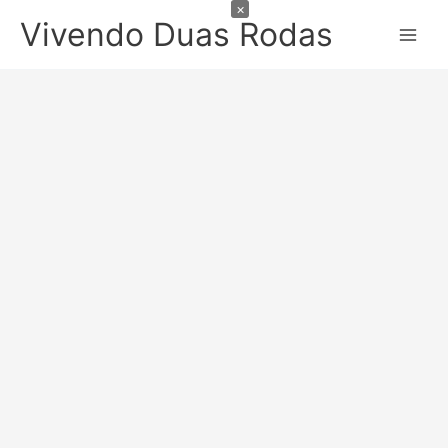
×
Ir
Vivendo Duas Rodas
para
o
conteúdo