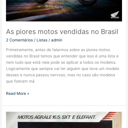
As piores motos vendidas no Brasil
2 Comentários
/
Listas
/
admin
Primeiramente, antes de falarmos sobre as piores motos
vendidas no Brasil temos que entender que isso é uma lista e
nem tudo que está nela pode se aplicar a todos os modelos.
Logicamente que sempre vai ter alguém que teve um modelo
desses e nunca passou nervoso, mas no caso são modelos
que fizeram má
As
Read More »
piores
motos
vendidas
no
Brasil