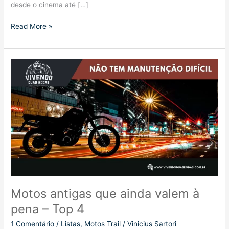
desde o cinema até […]
Top
Read More »
5
Motos
que
marcaram
na
cultura
pop
Motos antigas que ainda valem à
pena – Top 4
1 Comentário
/
Listas
,
Motos Trail
/
Vinicius Sartori