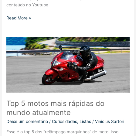
conteúdo no Youtube
3
Read More »
Erros
que
todo
mundo
comete
na
moto
e
podem
causar
prejuízo
Top 5 motos mais rápidas do
mundo atualmente
Deixe um comentário
/
Curiosidades
,
Listas
/
Vinicius Sartori
Esse é o top 5 dos “relâmpago marquinhos” de moto, isso