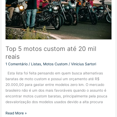
Top 5 motos custom até 20 mil
reais
1 Comentário
/
Listas
,
Motos Custom
/
Vinicius Sartori
Esta lista foi feita pensando em quem busca alternativas
baratas de moto custom e possui um orçamento até R$
20.000,00 para gastar entre modelos zero km. O mercado
brasileiro não é um dos mais favoráveis quando o assunto é
encontrar motos custom baratas, principalmente pela pouca
desvalorização dos modelos usados devido a alta procura
Top
Read More »