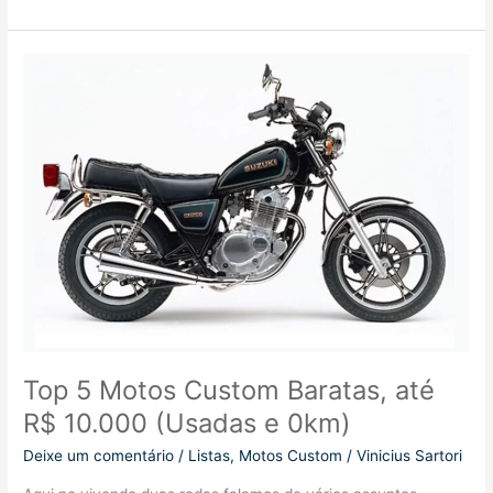
5
motos
custom
até
20
mil
reais
Top 5 Motos Custom Baratas, até
R$ 10.000 (Usadas e 0km)
Deixe um comentário
/
Listas
,
Motos Custom
/
Vinicius Sartori