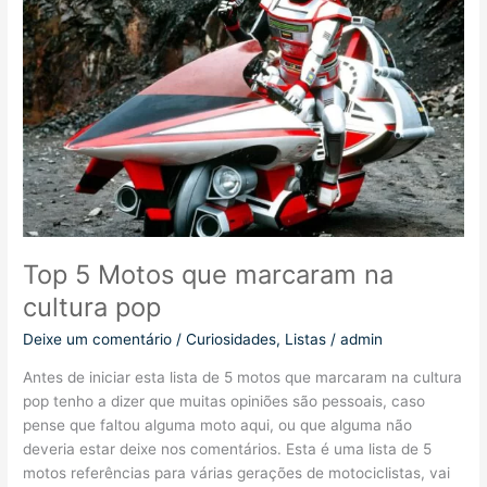
Top 5 Motos que marcaram na
cultura pop
Deixe um comentário
/
Curiosidades
,
Listas
/
admin
Antes de iniciar esta lista de 5 motos que marcaram na cultura
pop tenho a dizer que muitas opiniões são pessoais, caso
pense que faltou alguma moto aqui, ou que alguma não
deveria estar deixe nos comentários. Esta é uma lista de 5
motos referências para várias gerações de motociclistas, vai