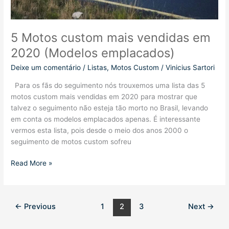
5 Motos custom mais vendidas em
2020 (Modelos emplacados)
Deixe um comentário
/
Listas
,
Motos Custom
/
Vinicius Sartori
Para os fãs do seguimento nós trouxemos uma lista das 5
motos custom mais vendidas em 2020 para mostrar que
talvez o seguimento não esteja tão morto no Brasil, levando
em conta os modelos emplacados apenas. É interessante
vermos esta lista, pois desde o meio dos anos 2000 o
seguimento de motos custom sofreu
5
Read More »
Motos
custom
mais
←
Previous
1
2
3
Next
→
vendidas
em