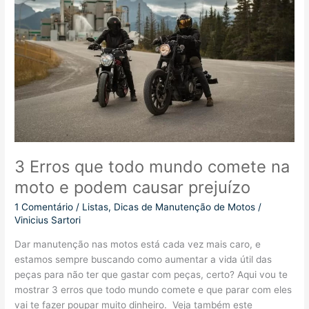
do
Brasil
–
Conheça
elas
aqui
3 Erros que todo mundo comete na
moto e podem causar prejuízo
1 Comentário
/
Listas
,
Dicas de Manutenção de Motos
/
Vinicius Sartori
Dar manutenção nas motos está cada vez mais caro, e
estamos sempre buscando como aumentar a vida útil das
peças para não ter que gastar com peças, certo? Aqui vou te
mostrar 3 erros que todo mundo comete e que parar com eles
vai te fazer poupar muito dinheiro. Veja também este