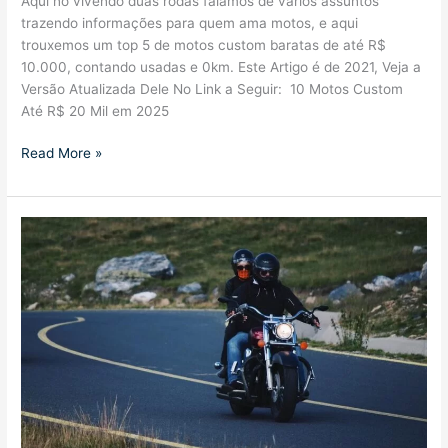
Aqui no vivendo duas rodas falamos de vários assuntos
trazendo informações para quem ama motos, e aqui
trouxemos um top 5 de motos custom baratas de até R$
10.000, contando usadas e 0km. Este Artigo é de 2021, Veja a
Versão Atualizada Dele No Link a Seguir: 10 Motos Custom
Até R$ 20 Mil em 2025
Top
Read More »
5
Motos
Custom
Baratas,
até
R$
10.000
(Usadas
e
0km)