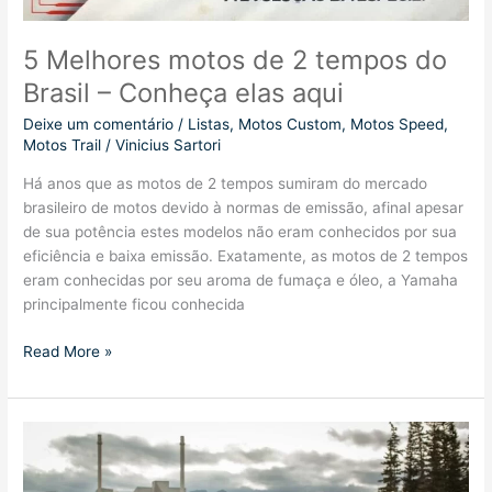
5 Melhores motos de 2 tempos do
Brasil – Conheça elas aqui
Deixe um comentário
/
Listas
,
Motos Custom
,
Motos Speed
,
Motos Trail
/
Vinicius Sartori
Há anos que as motos de 2 tempos sumiram do mercado
brasileiro de motos devido à normas de emissão, afinal apesar
de sua potência estes modelos não eram conhecidos por sua
eficiência e baixa emissão. Exatamente, as motos de 2 tempos
eram conhecidas por seu aroma de fumaça e óleo, a Yamaha
principalmente ficou conhecida
5
Read More »
Melhores
motos
de
2
tempos