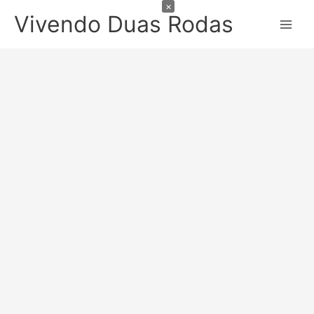
×
Ir
Vivendo Duas Rodas
para
o
conteúdo