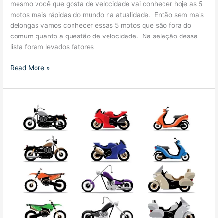
mesmo você que gosta de velocidade vai conhecer hoje as 5
motos mais rápidas do mundo na atualidade. Então sem mais
delongas vamos conhecer essas 5 motos que são fora do
comum quanto a questão de velocidade. Na seleção dessa
lista foram levados fatores
Top
Read More »
5
motos
mais
rápidas
do
mundo
atualmente