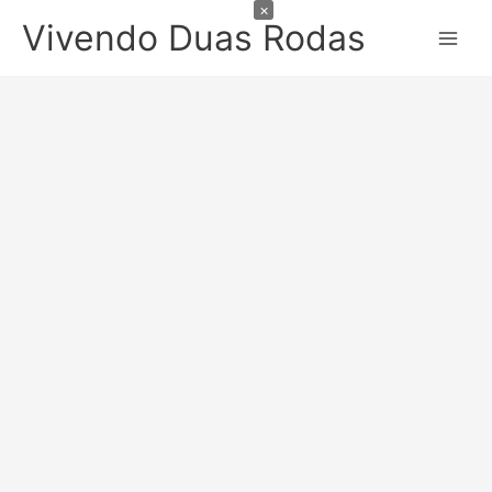
×
Ir
Vivendo Duas Rodas
para
o
conteúdo